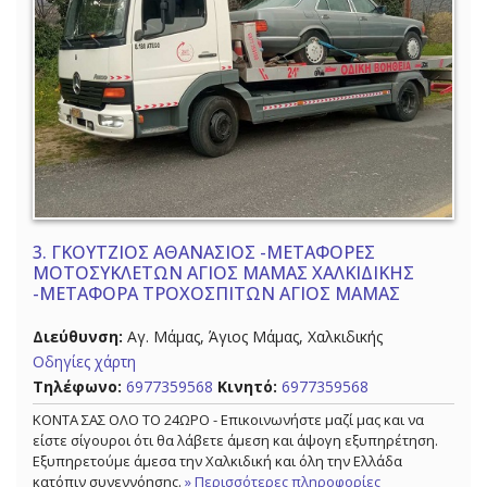
3.
ΓΚΟΥΤΖΙΟΣ ΑΘΑΝΑΣΙΟΣ -ΜΕΤΑΦΟΡΕΣ
ΜΟΤΟΣΥΚΛΕΤΩΝ ΑΓΙΟΣ ΜΑΜΑΣ ΧΑΛΚΙΔΙΚΗΣ
-ΜΕΤΑΦΟΡΑ ΤΡΟΧΟΣΠΙΤΩΝ ΑΓΙΟΣ ΜΑΜΑΣ
Διεύθυνση:
Αγ. Μάμας, Άγιος Μάμας, Χαλκιδικής
Οδηγίες χάρτη
Τηλέφωνο:
6977359568
Κινητό:
6977359568
ΚΟΝΤΑ ΣΑΣ ΟΛΟ ΤΟ 24ΩΡΟ - Επικοινωνήστε μαζί μας και να
είστε σίγουροι ότι θα λάβετε άμεση και άψογη εξυπηρέτηση.
Εξυπηρετούμε άμεσα την Χαλκιδική και όλη την Ελλάδα
κατόπιν συνεννόησης.
» Περισσότερες πληροφορίες