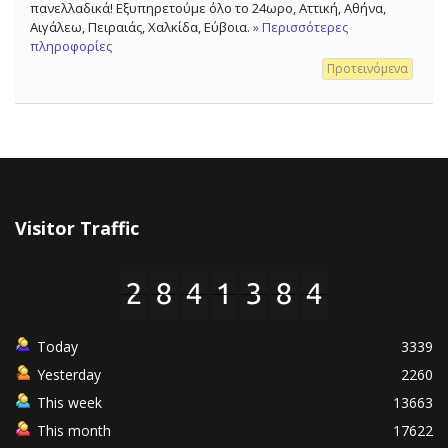
πανελλαδικά! Εξυπηρετούμε όλο το 24ωρο, Αττική, Αθήνα,
Αιγάλεω, Πειραιάς, Χαλκίδα, Εύβοια.
» Περισσότερες
πληροφορίες
Προτεινόμενα
Visitor Traffic
Today
3339
Yesterday
2260
This week
13663
This month
17622