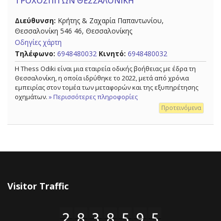
ΤΡΟΧΟΣΠΙΤΩΝ ΘΕΣΣΑΛΟΝΙΚΗ
Διεύθυνση:
Κρήτης & Ζαχαρία Παπαντωνίου,
Θεσσαλονίκη 546 46, Θεσσαλονίκης
Οδηγίες χάρτη
Τηλέφωνο:
6948480032
Κινητό:
6948480032
Η Thess Odiki είναι μια εταιρεία οδικής βοήθειας με έδρα τη
Θεσσαλονίκη, η οποία ιδρύθηκε το 2022, μετά από χρόνια
εμπειρίας στον τομέα των μεταφορών και της εξυπηρέτησης
οχημάτων.
» Περισσότερες πληροφορίες
Προτεινόμενα
Visitor Traffic