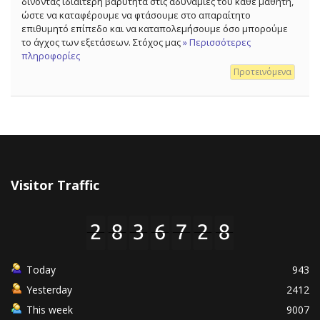
δίνοντας ιδιαίτερη βαρύτητα στις αδυναμίες του κάθε μαθητή,
ώστε να καταφέρουμε να φτάσουμε στο απαραίτητο
επιθυμητό επίπεδο και να καταπολεμήσουμε όσο μπορούμε
το άγχος των εξετάσεων. Στόχος μας
» Περισσότερες
πληροφορίες
Προτεινόμενα
Visitor Traffic
Today
943
Yesterday
2412
This week
9007