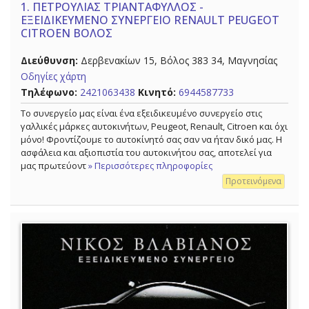
1.
ΠΕΤΡΟΥΛΙΑΣ ΤΡΙΑΝΤΑΦΥΛΛΟΣ -
ΕΞΕΙΔΙΚΕΥΜΕΝΟ ΣΥΝΕΡΓΕΙΟ RENAULT PEUGEOT
CITROEN ΒΟΛΟΣ
Διεύθυνση:
Δερβενακίων 15, Βόλος 383 34, Μαγνησίας
Οδηγίες χάρτη
Τηλέφωνο:
2421063438
Κινητό:
6944587733
Το συνεργείο μας είναι ένα εξειδικευμένο συνεργείο στις
γαλλικές μάρκες αυτοκινήτων, Peugeot, Renault, Citroen και όχι
μόνο! Φροντίζουμε το αυτοκίνητό σας σαν να ήταν δικό μας. Η
ασφάλεια και αξιοπιστία του αυτοκινήτου σας, αποτελεί για
μας πρωτεύοντ
» Περισσότερες πληροφορίες
Προτεινόμενα