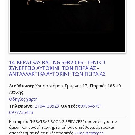
14.
KERATSAS RACING SERVICES - ΓΕΝΙΚΟ
ΣΥΝΕΡΓΕΙΟ ΑΥΤΟΚΙΝΗΤΩΝ ΠΕΙΡΑΙΑΣ -
ΑΝΤΑΛΛΑΚΤΙΚΑ ΑΥΤΟΚΙΝΗΤΩΝ ΠΕΙΡΑΙΑΣ
Διεύθυνση:
Χρυσοστόμου Σμύρνης 17, Πειραιάς 185 40,
Αττικής
Οδηγίες χάρτη
Τηλέφωνο:
2104138523
Κινητό:
6970646701 ,
6977236423
Η εταιρεία "KERATSAS RACING SERVICES” φροντίζει για την
άμεση και σωστή εξυπηρέτησή σας υπεύθυνα, άμεσα και
αποτελεσματικά σε τιμές προσιτές.
» Περισσότερες