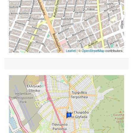
Leaflet
| ©
OpenStreetMap
contributors