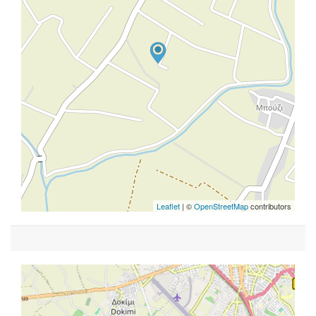
Leaflet
| ©
OpenStreetMap
contributors