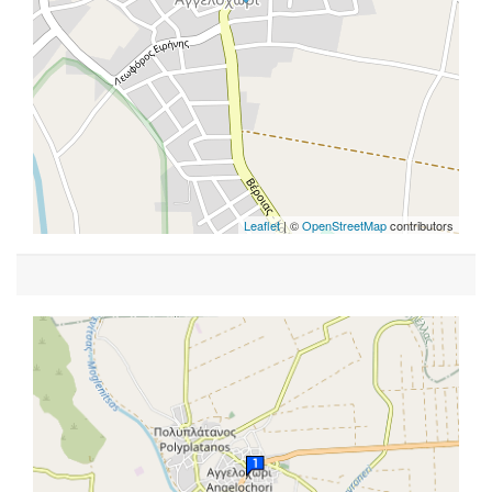
Leaflet
| ©
OpenStreetMap
contributors