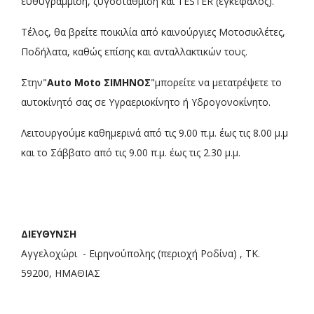
ευθυγράμμιση, ζυγοστάθμιση και TESTER (εγκέφαλος).
Τέλος, θα βρείτε ποικιλία από καινούργιες Μοτοσικλέτες,
Ποδήλατα, καθώς επίσης και ανταλλακτικών τους.
Στην"
Auto Moto ΣΙΜΗΝΟΣ
"μπορείτε να μετατρέψετε το
αυτοκίνητό σας σε Υγραεριοκίνητο ή Υδρογονοκίνητο.
Λειτουργούμε καθημερινά από τις 9.00 π.μ. έως τις 8.00 μ.μ
και το Σάββατο από τις 9.00 π.μ. έως τις 2.30 μ.μ.
ΔΙΕΥΘΥΝΣΗ
Αγγελοχώρι - Ειρηνούπολης (περιοχή Ροδίνα) , ΤΚ.
59200, ΗΜΑΘΙΑΣ