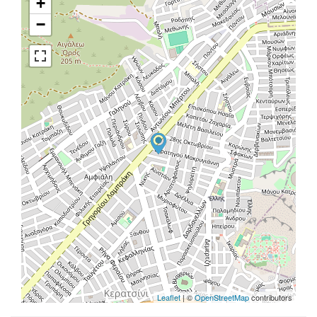
+
−
Leaflet
| ©
OpenStreetMap
contributors