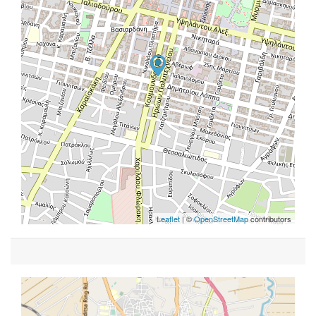
Leaflet
| ©
OpenStreetMap
contributors