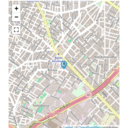
+
−
Leaflet
| ©
OpenStreetMap
contributors