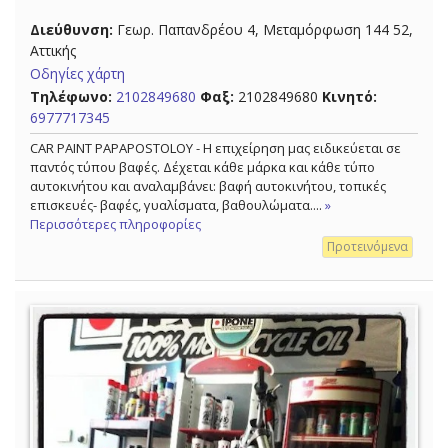
Διεύθυνση:
Γεωρ. Παπανδρέου 4, Μεταμόρφωση 144 52,
Αττικής
Οδηγίες χάρτη
Τηλέφωνο:
2102849680
Φαξ:
2102849680
Κινητό:
6977717345
CAR PAINT PAPAPOSTOLOY - Η επιχείρηση μας ειδικεύεται σε
παντός τύπου βαφές. Δέχεται κάθε μάρκα και κάθε τύπο
αυτοκινήτου και αναλαμβάνει: βαφή αυτοκινήτου, τοπικές
επισκευές- βαφές, γυαλίσματα, βαθουλώματα....
»
Περισσότερες πληροφορίες
Προτεινόμενα