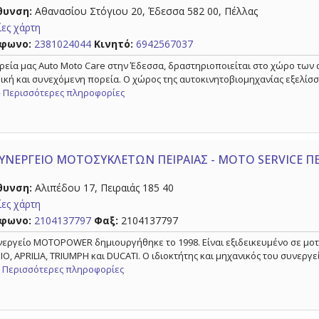
θυνση:
Αθανασίου Στόγιου 20, Έδεσσα 582 00, Πέλλας
ες χάρτη
φωνο:
2381024044
Κινητό:
6942567037
ιρεία μας Auto Moto Care στην Έδεσσα, δραστηριοποιείται στο χώρο των
ική και συνεχόμενη πορεία. Ο χώρος της αυτοκινητοβιομηχανίας εξελίσσε
» Περισσότερες πληροφορίες
ΥΝΕΡΓΕΙΟ ΜΟΤΟΣΥΚΛΕΤΩΝ ΠΕΙΡΑΙΑΣ - MOTO SERVICE Π
θυνση:
Αλιπέδου 17, Πειραιάς 185 40
ες χάρτη
φωνο:
2104137797
Φαξ:
2104137797
νεργείο MOTOPOWER δημιουργήθηκε το 1998. Είναι εξιδεικευμένο σε μο
IO, APRILIA, TRIUMPH και DUCATI. Ο ιδιοκτήτης και μηχανικός του συνερ
» Περισσότερες πληροφορίες