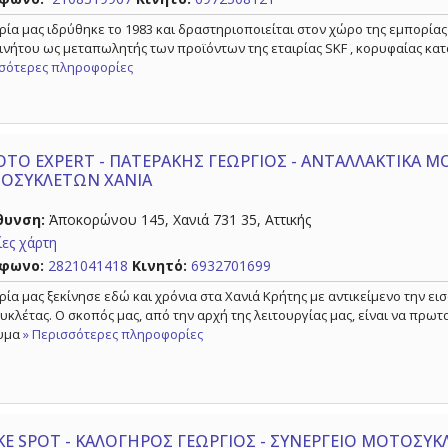
ιρία μας ιδρύθηκε το 1983 και δραστηριοποιείται στον χώρο της εμπορία
ινήτου ως μεταπωλητής των προϊόντων της εταιρίας SKF , κορυφαίας κατ
σότερες πληροφορίες
TO EXPERT - ΠΑΤΕΡΑΚΗΣ ΓΕΩΡΓΙΟΣ - ΑΝΤΑΛΛΑΚΤΙΚΑ Μ
ΟΣΥΚΛΕΤΩΝ ΧΑΝΙΑ
θυνση:
Ἀποκορώνου 145, Χανιά 731 35, Αττικής
ες χάρτη
φωνο:
2821041418
Κινητό:
6932701699
ιρία μας ξεκίνησε εδώ και χρόνια στα Χανιά Κρήτης με αντικείμενο την 
υκλέτας. Ο σκοπός μας, από την αρχή της λειτουργίας μας, είναι να πρωτ
υμα
» Περισσότερες πληροφορίες
KE SPOT - ΚΑΛΟΓΗΡΟΣ ΓΕΩΡΓΙΟΣ - ΣΥΝΕΡΓΕΙΟ ΜΟΤΟΣΥΚ