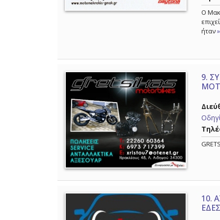
Ο Μακ
επιχε
ήταν
9.
ΣΥ
MOT
Διεύ
Οδηγί
Τηλέ
GRETS
10.
Α
ΕΔΕ