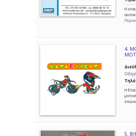
Η ετα
αυτοκ
Περισ
4.
MO
ΜΟΤ
Διεύ
Οδηγί
Τηλέ
Η Ετα
μοτοσ
επών
5.
BI