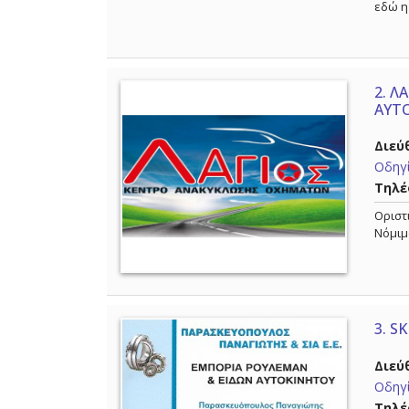
εδώ η
2.
ΛΑ
ΑΥΤ
Διεύ
Οδηγί
Τηλέ
Οριστ
Νόμιμ
3.
SK
Διεύ
Οδηγί
Τηλέ