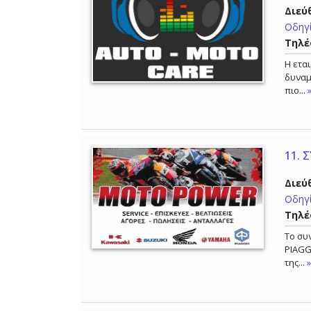
Διεύ
Οδηγί
Τηλέ
Η ετα
δυναμ
πιο...
11.
Σ
Διεύ
Οδηγί
Τηλέ
Το συ
PIAGG
της...