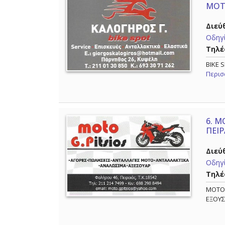
ΜΟΤ
Διεύ
Οδηγί
Τηλέ
BIKE 
Περισ
6.
MO
ΠΕΙΡ
Διεύ
Οδηγί
Τηλέ
MOTO 
ΕΞΟΥΣ