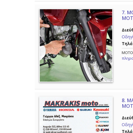
7.
MO
ΜΟΤ
Διεύ
Οδηγί
Τηλέ
MOTO 
πληρο
8.
MA
ΜΟΤ
Διεύ
Οδηγί
Τηλέ