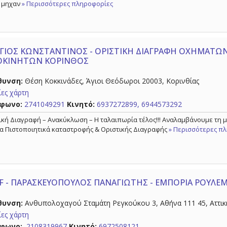
 μηχαν
» Περισσότερες πληροφορίες
ΓΙΟΣ ΚΩΝΣΤΑΝΤΙΝΟΣ - ΟΡΙΣΤΙΚΗ ΔΙΑΓΡΑΦΗ ΟΧΗΜΑΤΩΝ 
ΟΚΙΝΗΤΩΝ ΚΟΡΙΝΘΟΣ
θυνση:
Θέση Κοκκινάδες, Άγιοι Θεόδωροι 20003, Κορινθίας
ες χάρτη
φωνο:
2741049291
Κινητό:
6937272899, 6944573292
ική Διαγραφή – Ανακύκλωση – Η ταλαιπωρία τέλος!!! Αναλαμβάνουμε τη 
α Πιστοποιητικά καταστροφής & Οριστικής Διαγραφής
» Περισσότερες π
F - ΠΑΡΑΣΚΕΥΟΠΟΥΛΟΣ ΠΑΝΑΓΙΩΤΗΣ - ΕΜΠΟΡΙΑ ΡΟΥΛΕ
θυνση:
Ανθυπολοχαγού Σταμάτη Ρεγκούκου 3, Αθήνα 111 45, Αττικ
ες χάρτη
φωνο:
2108319967
Κινητό:
6972508121