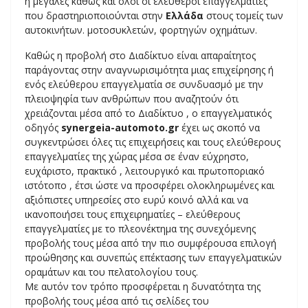
ή μεγάλες καθώς και όλοι οι ελεύθεροι επαγγελματίες
που δραστηριοποιούνται στην
Ελλάδα
στους τομείς των
αυτοκινήτων. μοτοσυκλετών, φορτηγών οχημάτων.
Καθώς η προβολή στο Διαδίκτυο είναι απαραίτητος
παράγοντας στην αναγνωρισιμότητα μιας επιχείρησης ή
ενός ελεύθερου επαγγελματία σε συνδυασμό με την
πλειοψηφία των ανθρώπων που αναζητούν ότι
χρειάζονται μέσα από το Διαδίκτυο , ο επαγγελματικός
οδηγός
synergeia-automoto.gr
έχει ως σκοπό να
συγκεντρώσει όλες τις επιχειρήσεις και τους ελεύθερους
επαγγελματίες της χώρας μέσα σε έναν εύχρηστο,
ευχάριστο, πρακτικό , λειτουργικό και πρωτοποριακό
ιστότοπο , έτσι ώστε να προσφέρει ολοκληρωμένες και
αξιόπιστες υπηρεσίες στο ευρύ κοινό αλλά και να
ικανοποιήσει τους επιχειρηματίες – ελεύθερους
επαγγελματίες με το πλεονέκτημα της συνεχόμενης
προβολής τους μέσα από την πιο συμφέρουσα επιλογή
προώθησης και συνεπώς επέκτασης των επαγγελματικών
οραμάτων και του πελατολογίου τους.
Με αυτόν τον τρόπο προσφέρεται η δυνατότητα της
προβολής τους μέσα από τις σελίδες του