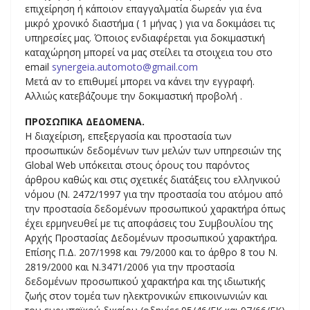
επιχείρηση ή κάποιον επαγγαλματία δωρεάν για ένα
μικρό χρονικό διαστήμα ( 1 μήνας ) για να δοκιμάσει τις
υπηρεσίες μας. Όποιος ενδιαφέρεται για δοκιμαστική
καταχώρηση μπορεί να μας στείλει τα στοιχεια του στο
email
synergeia.automoto@gmail.com
Μετά αν το επιθυμεί μπορει να κάνει την εγγραφή.
Αλλιώς κατεβάζουμε την δοκιμαστική προβολή .
ΠΡΟΣΩΠΙΚΑ ΔΕΔΟΜΕΝΑ.
Η διαχείριση, επεξεργασία και προστασία των
προσωπικών δεδομένων των μελών των υπηρεσιών της
Global Web υπόκειται στους όρους του παρόντος
άρθρου καθώς και στις σχετικές διατάξεις του ελληνικού
νόμου (Ν. 2472/1997 για την προστασία του ατόμου από
την προστασία δεδομένων προσωπικού χαρακτήρα όπως
έχει ερμηνευθεί με τις αποφάσεις του Συμβουλίου της
Αρχής Προστασίας Δεδομένων προσωπικού χαρακτήρα.
Επίσης Π.Δ. 207/1998 και 79/2000 και το άρθρο 8 του Ν.
2819/2000 και Ν.3471/2006 για την προστασία
δεδομένων προσωπικού χαρακτήρα και της ιδιωτικής
ζωής στον τομέα των ηλεκτρονικών επικοινωνιών και