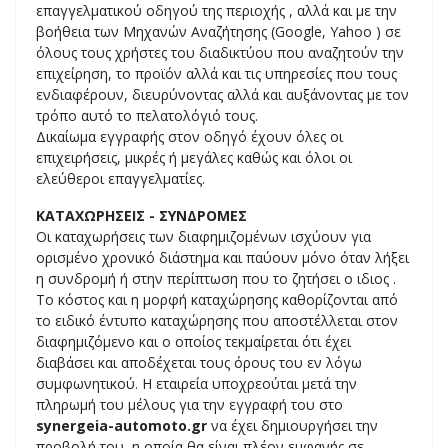
επαγγελματικού οδηγού της περιοχής , αλλά και με την
βοήθεια των Μηχανών Αναζήτησης (Google, Yahoo ) σε
όλους τους χρήστες του διαδικτύου που αναζητούν την
επιχείρηση, το προϊόν αλλά και τις υπηρεσίες που τους
ενδιαφέρουν, διευρύνοντας αλλά και αυξάνοντας με τον
τρόπο αυτό το πελατολόγιό τους.
Δικαίωμα εγγραφής στον οδηγό έχουν όλες οι
επιχειρήσεις, μικρές ή μεγάλες καθώς και όλοι οι
ελεύθεροι επαγγελματίες.
ΚΑΤΑΧΩΡΗΣΕΙΣ - ΣΥΝΔΡΟΜΕΣ
Οι καταχωρήσεις των διαφημιζομένων ισχύουν για
ορισμένο χρονικό διάστημα και παύουν μόνο όταν λήξει
η συνδρομή ή στην περίπτωση που το ζητήσει ο ιδιος .
Το κόστος και η μορφή καταχώρησης καθορίζονται από
το ειδικό έντυπο καταχώρησης που αποστέλλεται στον
διαφημιζόμενο και ο οποίος τεκμαίρεται ότι έχει
διαβάσει και αποδέχεται τους όρους του εν λόγω
συμφωνητικού. Η εταιρεία υποχρεούται μετά την
πληρωμή του μέλους για την εγγραφή του στο
synergeia-automoto.gr
να έχει δημιουργήσει την
προβολή του, η οποία θα είναι πλέον εμφανής σε